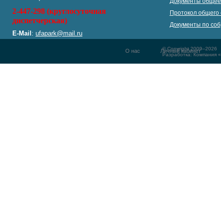
Документы общее
2-447-298 (круглосуточная
Протокол общего 
диспетчерская)
Документы по со
E-Mail
:
ufapark@mail.ru
© Copyright 2009–2026
О нас
Личный кабинет
Разработка: Компания 