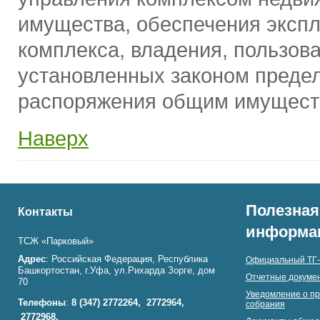
имущества, обеспечения экспл
комплекса, владения, пользова
установленных законом преде
распоряжения общим имущест
Наверх
Полезная
Контакты
информа
ТСЖ «Парковый»
Адрес
: Российская Федерация, Республика
Официальный ТГ-
Башкортостан, г.Уфа, ул.Рихарда Зорге, дом
Отчетные докумен
70
Уведомление о пр
Телефоны
:
8 (347)
2772264,
2772964,
собрания
2772968,