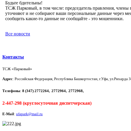
Будьте бдительны!
ТСЖ Парковый, в том числе: председатель правления, члены
уточняют и не собирают ваши персональные данные через мес
сообщить какие-то данные не сообщайте - это мошенники.
Все новости
Контакты
ТСЖ «Парковый»
Адрес
: Российская Федерация, Республика Башкортостан, г.Уфа, ул.Рихарда З
Телефоны
:
8 (347)
2772264,
2772964,
2772968,
2-447-298 (круглосуточная диспетчерская)
E-Mail
:
ufapark@mail.ru